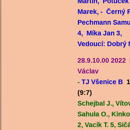
Martin, Potůček
Marek, - Černý 
Pechmann Samuel
4, M
Vedoucí: Dobrý 
28.9.10.00 2022
Václav
-
TJ Všenice B
1
(9:7)
TJ
Schejbal J., Vít
Sahula O., Kinko
2, Vacík T. 5, Si