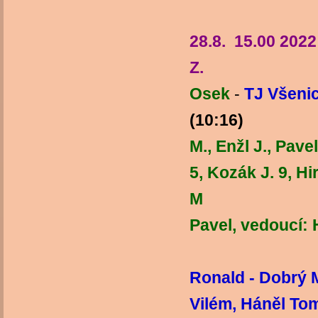
28.8. 15.00 202
Osek
-
TJ Všeni
(10
M., Enžl J., Pave
5, Kozák J. 9, H
M Tre
Pavel, vedoucí:
Ronald - Dobrý 
Vilém, Háněl Tom