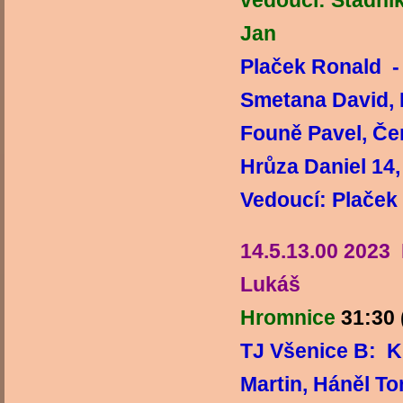
vedoucí: Stádní
J
Plaček Ronald -
Smetana David, 
Founě Pavel, Če
Hrůza Danie
Vedoucí: Plaček
14.5.13.00 202
Lukáš
Hromnice
31:30
TJ Všenice B: K
Martin, Háněl T