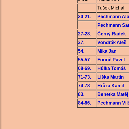
Tušek Michal
20-21.
Pechmann Alb
Pechmann Sa
27-28.
Černý Radek
37.
Vondrák Aleš
54.
Míka Jan
55-57.
Founě Pavel
68-69
.
Hůlka Tomáš
71-73.
Liška Martin
74-78
.
Hrůza Kamil
83.
Benetka Matěj
84-86.
Pechmann Vil