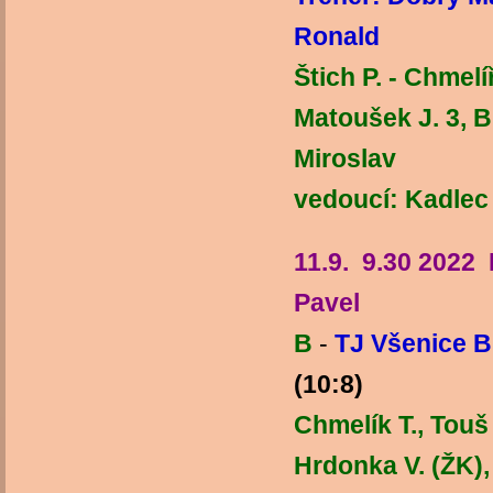
Ron
Štich P. - Chmelí
Matoušek J. 3,
M
vedoucí: Kadlec
11.9. 9.30 2022 
Pavel
B
-
TJ Všenice 
(10:8)
Chmelík T., Touš 
Hrdonka V. (ŽK), 