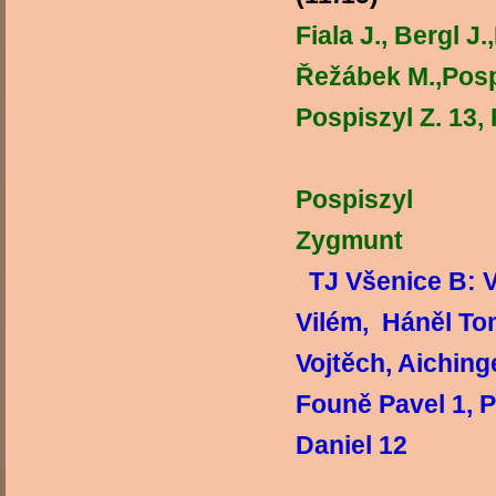
Fiala J., Bergl J
Řežábek M.,Pospi
Pospiszyl Z. 13,
Ve
Pospiszyl
Zygmunt
TJ Všenice B: V
Vilém, Háněl To
Vojtěch, Aiching
Founě Pavel 1, 
Daniel 12 Ve