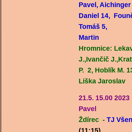
Pavel, Aichinge
Daniel 14, Founě
Tomáš 5, V
Martin
Hromnice: Lekav
J.,Ivančič J.,Kra
P. 2, Ho
Liška Jaroslav
21.5. 15.00 202
Pavel
Ždírec -
TJ Všen
(11:15)
TJ 