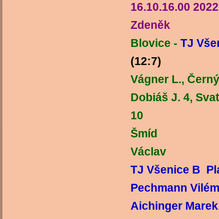
16.10.16.00 202
Zdeněk
Blovice -
TJ Vše
(12:7)
Blov
Vágner L., Černý 
Dobiáš J. 4, Sva
10 
Šmíd
Václav
TJ Všenice B Pl
Pechmann Vilém,
Aichinger Marek