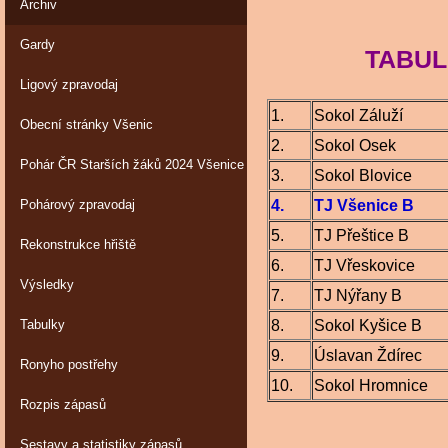
Archiv
Gardy
TABULKA Ob
Ligový zpravodaj
1.
Sokol Záluží
Obecní stránky Všenic
2.
Sokol Osek
Pohár ČR Starších žáků 2024 Všenice
3.
Sokol Blovice
Pohárový zpravodaj
4.
TJ Všenice B
5.
TJ Přeštice B
Rekonstrukce hřiště
6.
TJ Vřeskovice
Výsledky
7.
TJ Nýřany B
Tabulky
8.
Sokol Kyšice B
9.
Úslavan Ždírec
Ronyho postřehy
10.
Sokol Hromnice
Rozpis zápasů
Sestavy a statistiky zápasů