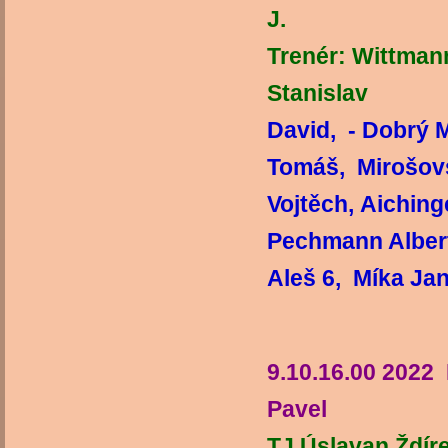
Trenér: Wittman
Stanislav
David, - Dobrý 
Tomáš, Mirošovs
Vojtěch, Aiching
Pechmann Alber
Aleš 
Vedoucí
9.10.16.00 2022
Pavel
TJ Úslavan Ždír