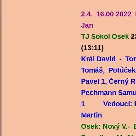
2.4. 16.00 2022
Jan
TJ Sokol Osek
2
(13:11)
TJ
Král David - To
Tomáš, Potůček 
Pavel 1, Černý 
Pechmann Samuel
1 Vedoucí: 
Martin
Osek: Nový V.- En