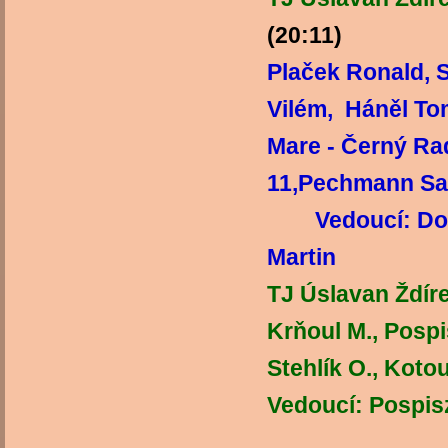
(20:11)
TJ
Plaček Ronald, 
Vilém, Háněl To
Mare - Černý Ra
11,Pechmann Sam
Vedoucí: Do
Martin
TJ Úslavan Ždírec
Krňoul M., Pospi
Stehlík O., Ko
Vedoucí: Pospis