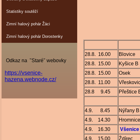
Statistiky soutěží
Zimní halový pohár Žáci
PO
Zimní halový pohár Dorostenky
28.8. 16.00
Blovice
Odkaz na "Staré" webovky
28.8. 15.00
Kyšice B
https://vsenice-
28.8. 15.00
Osek
hazena.webnode.cz/
28.8. 11.00
Vřeskovi
28.8 9.45
Přeštice 
4.9. 8.45
Nýřany B
4.9. 14.30
Hromnic
4.9. 16.30
Všenice
4.9. 15.00
Ždírec