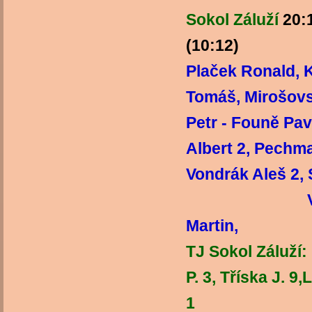
Sokol Záluží
20:
(10:12)
Plaček Ronald, 
Tomáš, Mirošovs
Petr - Founě Pa
Albert 2, Pechma
Vondrák Aleš 2
Vedoucí
Ma
TJ Sokol Záluží: 
P. 3, Tříska J. 9
1 