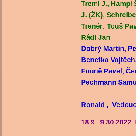
Treml J., Hampl Š
J. (ŽK),
Trenér: Touš Pav
Rádl Jan
Dobrý Martin, P
Benetka Vojtěch,
Founě Pavel, Če
Pechmann Samuel
Ronald , Vedouc
18.9. 9.30 2022