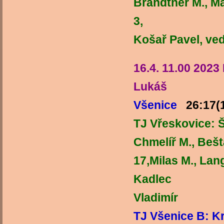
Brandtner M., Ma
3, 
Košař Pavel, ve
16.4. 11.00 202
Lukáš
Všenice
26
T
J Vřeskovice: Št
Chmelíř M., Bešt
17,Milas 
Kadlec
Vl
TJ Všenice B: K