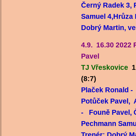
Černý Radek 3,
Samuel 4,Hrůza 
Dobrý Martin, v
4.9. 16.30 2022
Pavel
TJ Vřeskovice
1
(8:7)
Plaček Ronald -
Potůček Pavel, 
- Founě Pavel, 
Pechmann Samue
Trenér: Dobrý M