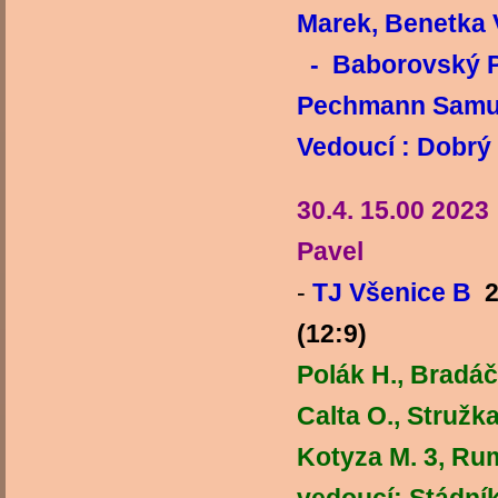
Marek, Benetka 
- Baborovský Pe
Pechmann S
Vedoucí : Dobrý
30.4. 15.00 202
Pavel
-
TJ Všenice B
2
(12:9)
Polák H., Bradáč 
Calta O., Stružka 
Kotyza M. 3,