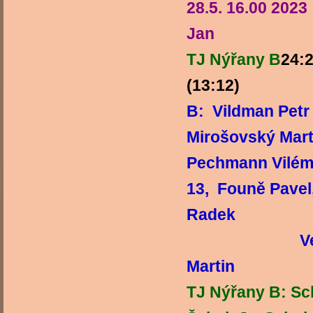
28.5. 16.00 202
Jan
TJ Nýřany B
24:
(13
B: Vildman Petr
Mirošovský Mart
Pechmann Vilém 
13, Founě Pavel
R
Vedoucí
Martin
TJ Nýřany B: Sch