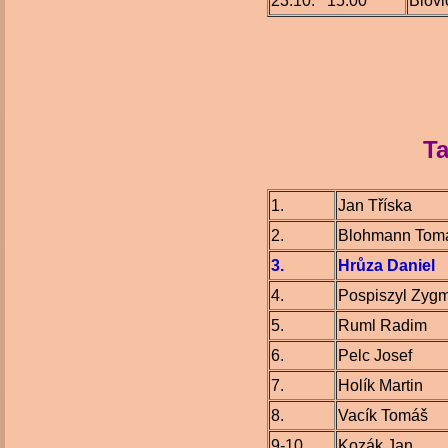
23.10. 15.00
Blovi
Ta
1.
Jan Tříska
2.
Blohmann Tom
3.
Hrůza Daniel
4.
Pospiszyl Zyg
5.
Ruml Radim
6.
Pelc Josef
7.
Holík Martin
8.
Vacík Tomáš
9-10.
Kozák Jan