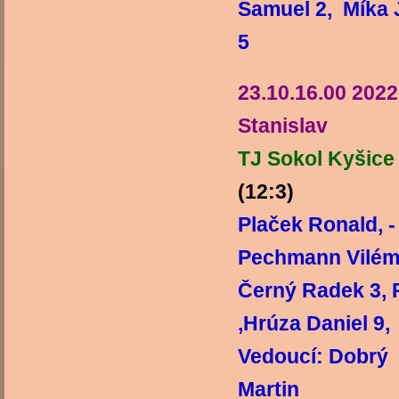
Samuel 2, Míka J
5 Vedoucí
23.10.16.00 202
Stanislav
TJ Sokol Kyšice
(12:3)
TJ
Plaček Ronald, 
Pechmann Vilém,
Černý Radek 3,
,Hrúza Dani
Vedoucí: Dobrý
Martin