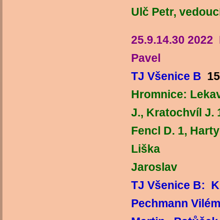
Ulč Petr, vedouc
25.9.14.30 2022
Pavel
TJ Všenice B
15
Hromnice: Lekavý
J., Kratochvíl J. 
Fencl D. 1, H
Liška
Jaroslav
TJ Všenice B: Kr
Pechmann Vilém