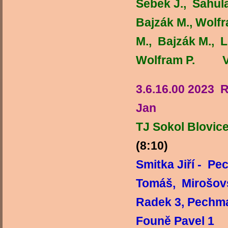
Šebek J., Sahula 
Bajzák M., Wolfra
M., Bajzák M., L
Wolfram P. Ved
3.6.16.00 2023 
Jan
TJ Sokol Blovic
(8:10)
Smitka Jiří - P
Tomáš, Mirošovs
Radek 3, Pechma
Founě 