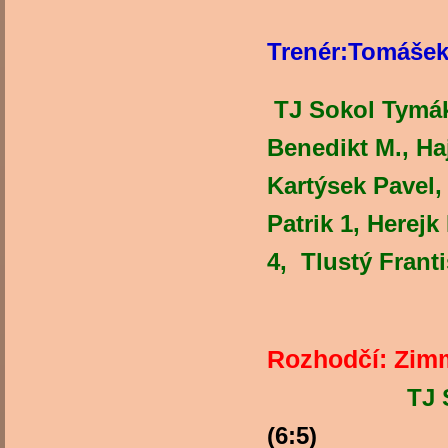
Trenér:Tomášek
TJ Sokol Tymák
Benedikt M., Ha
Kartýsek Pavel, 
Patrik 1, Herejk 
4, Tlu
Trenér a
Rozhodčí: Zi
TJ 
(6: