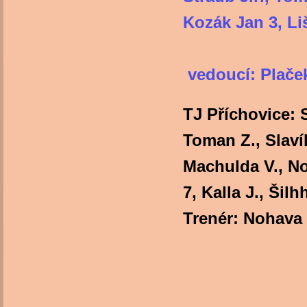
Kozák Jan 3, L
vedoucí: Plače
TJ Příchovice: S
Toman Z., Slavík
Machulda V., No
7, Kall
Trenér: Nohava 