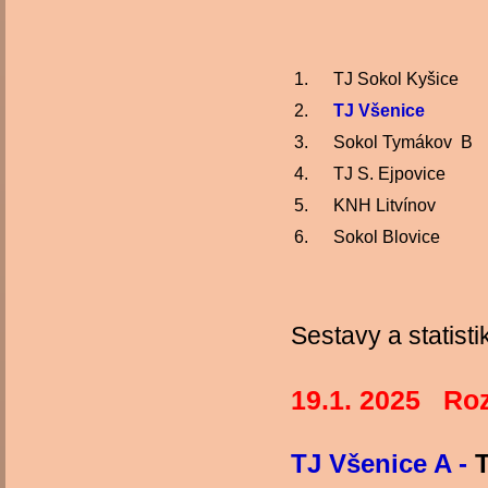
1.
TJ Sokol Kyšice
2.
TJ Všenice
3.
Sokol Tymákov B
4.
TJ S. Ejpovice
5.
KNH Litvínov
6.
Sokol Blovice
Sestavy a statisti
19.1. 2025 Roz
TJ Všenice A -