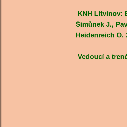
KNH Litvínov: B
Šimůnek J., Pavl
Heidenreich O
Vedoucí a trené