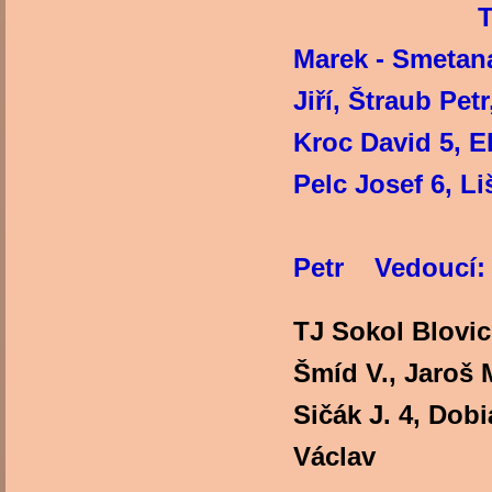
T
Marek - Smetan
Jiří, Štraub Pe
Kroc David 5, E
Pelc Jos
Trené
Petr Vedoucí: 
TJ Sokol Blovic
Šmíd V., Jaroš 
Sičák J. 4, Dob
Václav