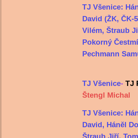
TJ Všenice: Hán
David (ŽK, ČK-
Vilém, Štraub Ji
Pokorný Čestmír
Pechm
vedoucí
TJ Všenice
-
TJ 
Štengl Michal
TJ Všenice: Hán
David, Háněl D
Štraub Jiří, To