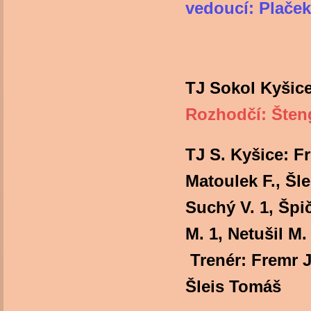
vedoucí: Plače
TJ Sokol Kyšic
Rozhodčí: Šten
TJ S. Kyšice: Fr
Matoulek F., Šle
Suchý V. 1, Špi
M. 1, Netu
Trenér: Fremr J.
Šleis Tomáš