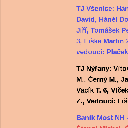
TJ Všenice: Hán
David, Háněl D
Jiří, Tomášek P
3, Liška Mar
vedoucí: Plače
TJ Nýřany: Vítov
M., Černý M., Jab
Vacík T. 6, Vlče
Z., Vedoucí: Liš
Baník Most NH 