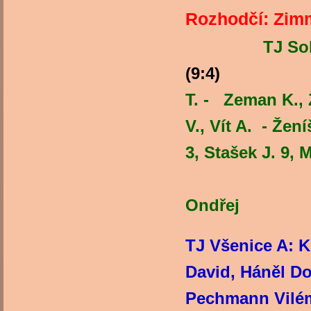
Rozhodčí
TJ So
(9:
T. - Zeman K., 
V., Vít A. - Žen
3, Stašek J. 9, 
Trenér: P
Ondřej
TJ Všenice A: K
David, Háněl Dom
Pechmann Vilém