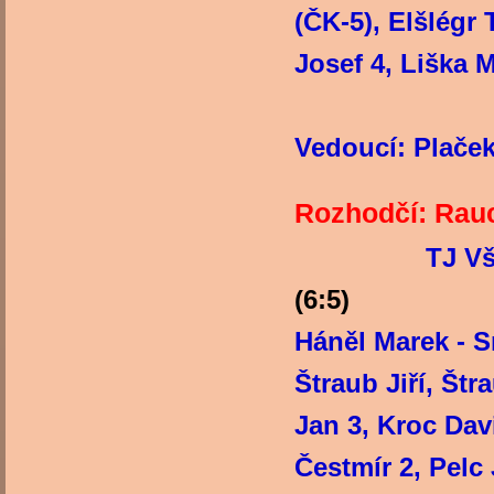
(ČK-5), Elšlégr
Josef 4
Trenér:
Vedoucí: Plače
Rozhod
TJ Vš
(6:5)
Háněl Marek - 
Štraub Jiří, Št
Jan 3, Kroc Dav
Čestmír 2, P