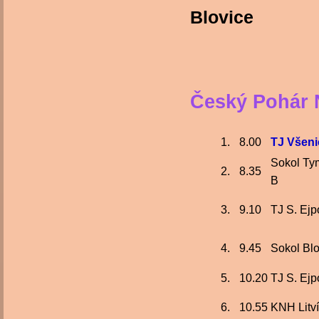
Blovice
Český Pohár 
1.
8.00
TJ Všeni
Sokol T
2.
8.35
B
3.
9.10
TJ S. Ejp
4.
9.45
Sokol Blo
5.
10.20
TJ S. Ejp
6.
10.55
KNH Litv