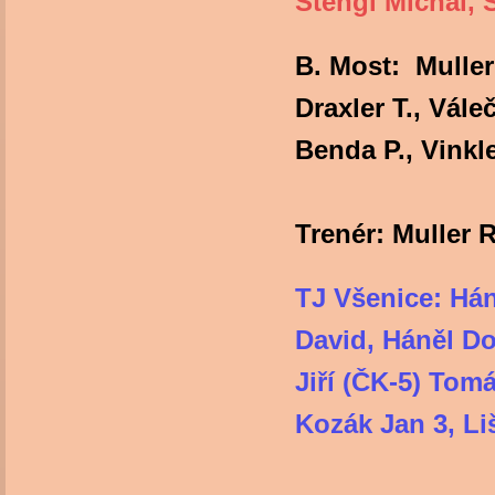
Štengl Michal, 
B. Most: Muller 
Draxler T., Vále
Benda P., Vink
Trenér: Muller 
TJ Všenice: Hán
David, Háněl D
Jiří (ČK-5) Tom
Kozák Jan 3, L