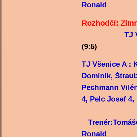
Ronald
Rozhodčí: Zim
TJ 
(9:5)
TJ Všenice A : 
Dominik, Štraub
Pechmann Vilém
4, Pelc Josef 4,
Trenér:Tomáše
Ronald