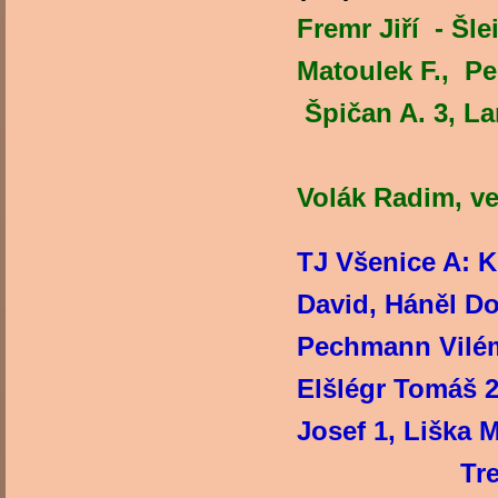
Fremr Jiří - Šle
Matoulek F., Pe
Špičan A.
Trenér: F
Volák Radim, v
TJ Všenice A: K
David, Háněl Dom
Pechmann Vilém
Elšlégr Tomáš 2
Josef 1
Trenér:Tom