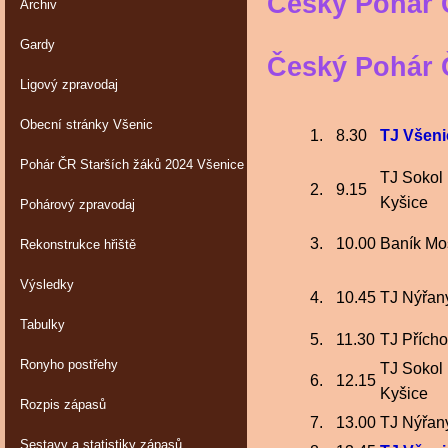
Český Pohár Č
Archiv
Gardy
Český Pohár Č
Ligový zpravodaj
Obecní stránky Všenic
1.
8.30
TJ Všeni
Pohár ČR Starších žáků 2024 Všenice
TJ Sokol
2.
9.15
Kyšice
Pohárový zpravodaj
3.
10.00
Baník Mo
Rekonstrukce hřiště
Výsledky
4.
10.45
TJ Nýřan
Tabulky
5.
11.30
TJ Přícho
Ronyho postřehy
TJ Sokol
6.
12.15
Kyšice
Rozpis zápasů
7.
13.00
TJ Nýřan
Sestavy a statistiky zápasů