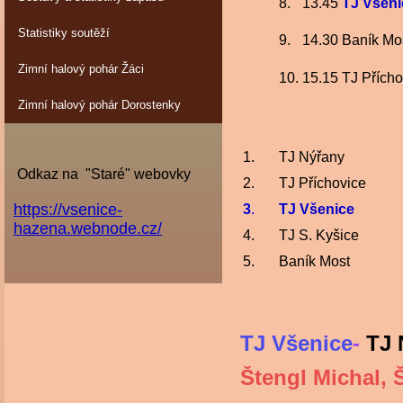
8.
13.45
TJ Všeni
Statistiky soutěží
9.
14.30
Baník Mo
Zimní halový pohár Žáci
10.
15.15
TJ Přícho
Zimní halový pohár Dorostenky
1.
TJ Nýřany
Odkaz na "Staré" webovky
2.
TJ Příchovice
https://vsenice-
3
.
TJ Všenice
hazena.webnode.cz/
4.
TJ S. Kyšice
5.
Baník Most
TJ Všenice
-
TJ 
Štengl Michal, 