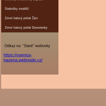
Statistiky soutěží
Zimní halový pohár Žáci
Zimní halový pohár Dorostenky
Odkaz na "Staré" webovky
https://vsenice-
hazena.webnode.cz/