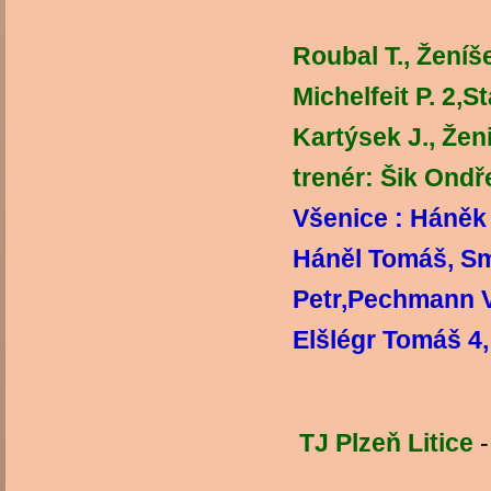
Roubal T., Ženíše
Michelfeit P. 2,S
Kartýsek J., Že
trenér: Šik Ondř
Všenice : Háněk 
Háněl Tomáš, S
Petr,Pechmann V
Elšlégr To
vedoucí
TJ Plzeň Litice