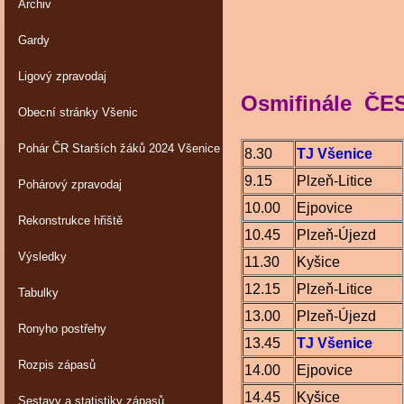
Archiv
Gardy
Ligový zpravodaj
Osmifinále ČE
Obecní stránky Všenic
Pohár ČR Starších žáků 2024 Všenice
8.30
TJ Všenice
9.15
Plzeň-Litice
Pohárový zpravodaj
10.00
Ejpovice
Rekonstrukce hřiště
10.45
Plzeň-Újezd
Výsledky
11.30
Kyšice
12.15
Plzeň-Litice
Tabulky
13.00
Plzeň-Újezd
Ronyho postřehy
13.45
TJ Všenice
Rozpis zápasů
14.00
Ejpovice
14.45
Kyšice
Sestavy a statistiky zápasů