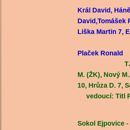
Král David, Hán
David,Tomášek P
Liška Martin 7,
ve
Plaček Ronald
T
M. (ŽK), Nový M.,
10, Hrůz
vedoucí: Titl P
Sokol Ejpovice