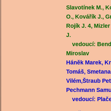
Slavotínek M., K
O., Kovářík J., G
Rojík J. 4, Mizle
vedoucí: Benda 
Miroslav
Háněk Marek, Kr
Tomáš, Smetana
Vilém,Štraub Pet
Pechm
vedoucí: Plače