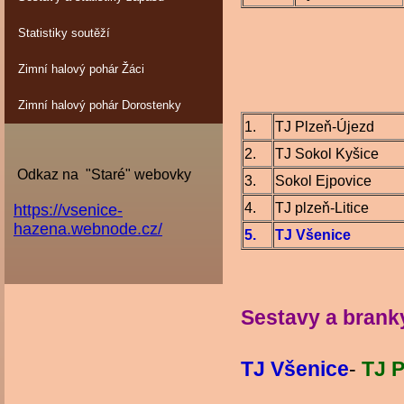
Statistiky soutěží
Zimní halový pohár Žáci
Zimní halový pohár Dorostenky
1.
TJ Plzeň-Újezd
2.
TJ Sokol Kyšice
Odkaz na "Staré" webovky
3.
Sokol Ejpovice
4.
TJ plzeň-Litice
https://vsenice-
hazena.webnode.cz/
5.
TJ Všenice
Sestavy a brank
TJ Všenice
-
TJ P