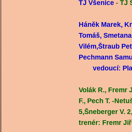
TJ Všenice
-
TJ 
Háněk Marek, Kr
Tomáš, Smetana
Vilém,Štraub Pet
Pechm
vedoucí: Pla
Volák R., Fremr J
F., Pech T. -Netu
5,Šneberger V. 
trenér: Fremr Jiř