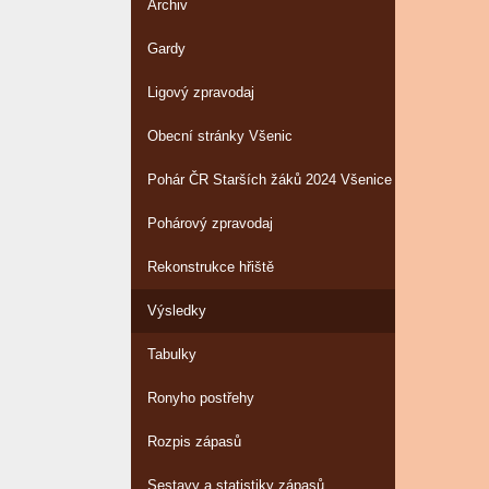
Archiv
Gardy
Ligový zpravodaj
Obecní stránky Všenic
Pohár ČR Starších žáků 2024 Všenice
Pohárový zpravodaj
Rekonstrukce hřiště
Výsledky
Tabulky
Ronyho postřehy
Rozpis zápasů
Sestavy a statistiky zápasů