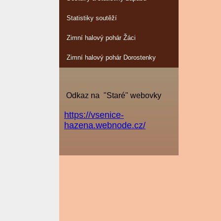
Statistiky soutěží
Zimní halový pohár Žáci
Zimní halový pohár Dorostenky
Odkaz na "Staré" webovky
https://vsenice-
hazena.webnode.cz/