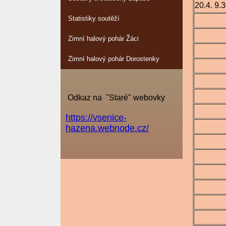
20.4. 9.
Statistiky soutěží
Zimní halový pohár Žáci
Zimní halový pohár Dorostenky
Odkaz na "Staré" webovky
https://vsenice-
hazena.webnode.cz/