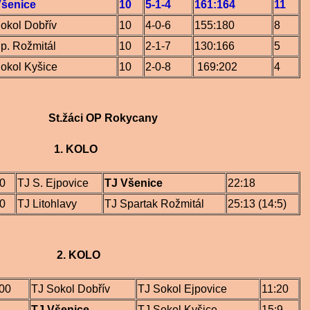
Všenice
10
5-1-4
161:164
11
okol Dobřív
10
4-0-6
155:180
8
p. Rožmitál
10
2-1-7
130:166
5
okol Kyšice
10
2-0-8
169:202
4
áci OP Rokycany
 KOLO
00
TJ S. Ejpovice
TJ Všenice
22:18
30
TJ Litohlavy
TJ Spartak Rožmitál
25:13 (14:5)
 KOLO
.00
TJ Sokol Dobřív
TJ Sokol Ejpovice
11:20
TJ Všenice
TJ Sokol Kyšice
15:9