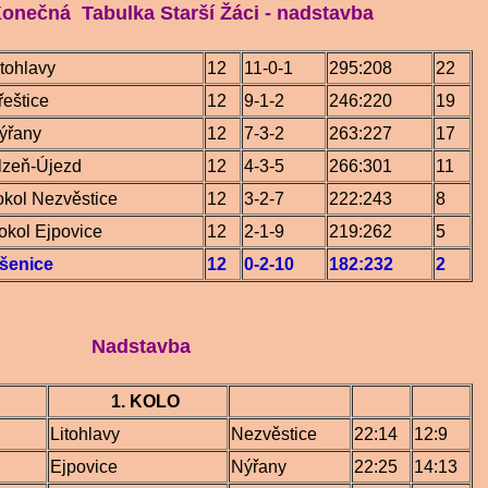
nečná Tabulka Starší Žáci - nadstavba
itohlavy
12
11-0-1
295:208
22
řeštice
12
9-1-2
246:220
19
ýřany
12
7-3-2
263:227
17
lzeň-Újezd
12
4-3-5
266:301
11
okol Nezvěstice
12
3-2-7
222:243
8
okol Ejpovice
12
2-1-9
219:262
5
šenice
12
0-2-10
182:232
2
dstavba
1. KOLO
Litohlavy
Nezvěstice
22:14
12:9
Ejpovice
Nýřany
22:25
14:13