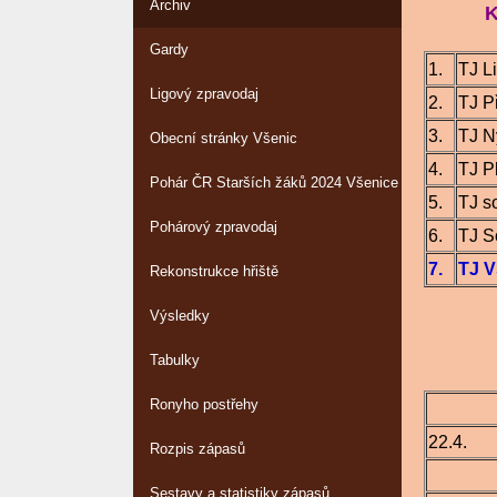
Archiv
Ko
Gardy
1.
TJ L
Ligový zpravodaj
2.
TJ P
3.
TJ N
Obecní stránky Všenic
4.
TJ P
Pohár ČR Starších žáků 2024 Všenice
5.
TJ s
Pohárový zpravodaj
6.
TJ S
7.
TJ V
Rekonstrukce hřiště
Výsledky
Na
Tabulky
Ronyho postřehy
22.4.
Rozpis zápasů
Sestavy a statistiky zápasů