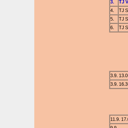
3.
TJ 
4.
TJ S
5.
TJ S
6.
TJ S
St.ž
1.
3.9. 13.
3.9. 16.
2.
11.9. 17
9.9.