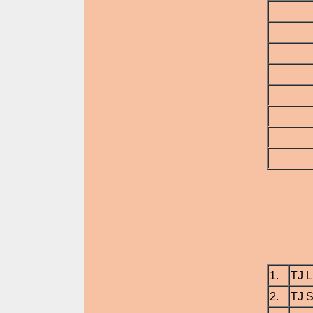
TABUL
1.
TJ L
2.
TJ S