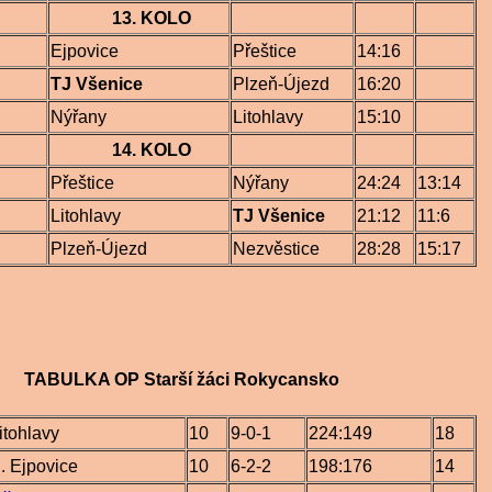
13. KOLO
Ejpovice
Přeštice
14:16
TJ Všenice
Plzeň-Újezd
16:20
Nýřany
Litohlavy
15:10
14. KOLO
Přeštice
Nýřany
24:24
13:14
Litohlavy
TJ Všenice
21:12
11:6
Plzeň-Újezd
Nezvěstice
28:28
15:17
KA OP Starší žáci Rokycansko
itohlavy
10
9-0-1
224:149
18
. Ejpovice
10
6-2-2
198:176
14