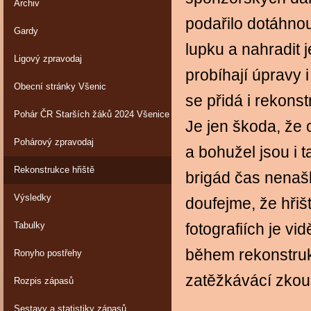
Archiv
podařilo dotáhnou
Gardy
lupku a nahradit 
Ligový zpravodaj
probíhají úpravy 
Obecní stránky Všenic
se přidá i rekonst
Pohár ČR Starších žáků 2024 Všenice
Je jen škoda, že
Pohárový zpravodaj
a bohužel jsou i t
Rekonstrukce hřiště
brigád čas nenašli
Výsledky
doufejme, že hřiš
Tabulky
fotografiích je vid
během rekonstruk
Ronyho postřehy
zatěžkávácí zkou
Rozpis zápasů
Sestavy a statistiky zápasů