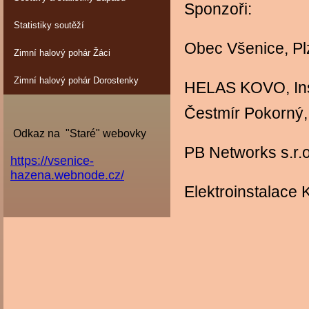
Sponzoři:
Statistiky soutěží
Obec Všenice, Pl
Zimní halový pohár Žáci
Zimní halový pohár Dorostenky
HELAS KOVO, Inst
Čestmír Pokorn
Odkaz na "Staré" webovky
PB Networks s.r.o.
https://vsenice-
hazena.webnode.cz/
Elektroinstalace 