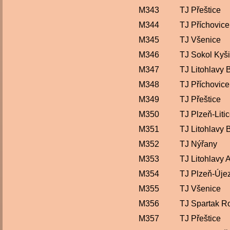
M343
TJ Přeštice
M344
TJ Příchovice
M345
TJ Všenice
M346
TJ Sokol Kyš
M347
TJ Litohlavy 
M348
TJ Příchovice
M349
TJ Přeštice
M350
TJ Plzeň-Liti
M351
TJ Litohlavy 
M352
TJ Nýřany
M353
TJ Litohlavy 
M354
TJ Plzeň-Úje
M355
TJ Všenice
M356
TJ Spartak R
M357
TJ Přeštice