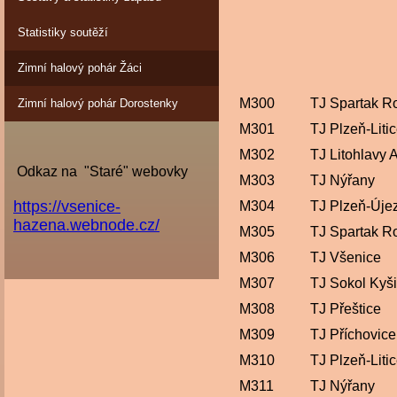
Statistiky soutěží
Zimní halový pohár Žáci
M300
TJ Spartak R
Zimní halový pohár Dorostenky
M301
TJ Plzeň-Liti
M302
TJ Litohlavy 
Odkaz na "Staré" webovky
M303
TJ Nýřany
https://vsenice-
M304
TJ Plzeň-Úje
hazena.webnode.cz/
M305
TJ Spartak R
M306
TJ Všenice
M307
TJ Sokol Kyš
M308
TJ Přeštice
M309
TJ Příchovice
M310
TJ Plzeň-Liti
M311
TJ Nýřany