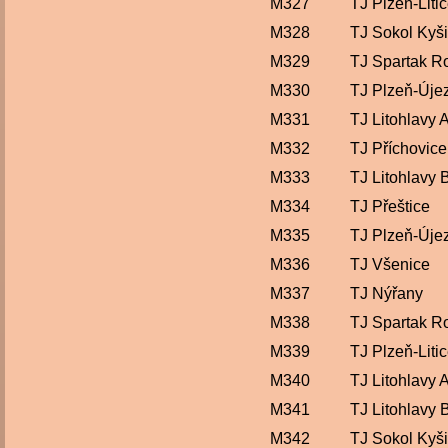
M327
TJ Plzeň-Liti
M328
TJ Sokol Kyš
M329
TJ Spartak R
M330
TJ Plzeň-Úje
M331
TJ Litohlavy 
M332
TJ Příchovice
M333
TJ Litohlavy 
M334
TJ Přeštice
M335
TJ Plzeň-Úje
M336
TJ Všenice
M337
TJ Nýřany
M338
TJ Spartak R
M339
TJ Plzeň-Liti
M340
TJ Litohlavy 
M341
TJ Litohlavy 
M342
TJ Sokol Kyš