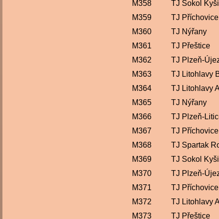
M358
TJ Sokol Kyš
M359
TJ Příchovice
M360
TJ Nýřany
M361
TJ Přeštice
M362
TJ Plzeň-Úje
M363
TJ Litohlavy 
M364
TJ Litohlavy 
M365
TJ Nýřany
M366
TJ Plzeň-Liti
M367
TJ Příchovice
M368
TJ Spartak R
M369
TJ Sokol Kyš
M370
TJ Plzeň-Úje
M371
TJ Příchovice
M372
TJ Litohlavy 
M373
TJ Přeštice