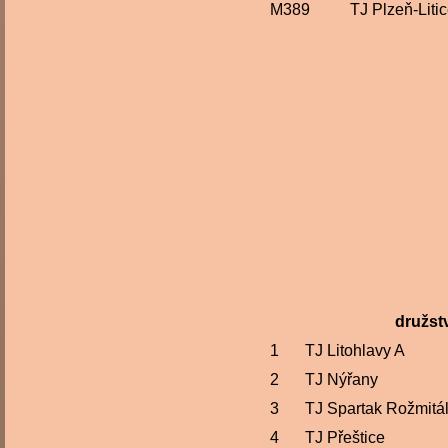
M389
TJ Plzeň-Liti
družst
1
TJ Litohlavy A
2
TJ Nýřany
3
TJ Spartak Rožmitá
4
TJ Přeštice