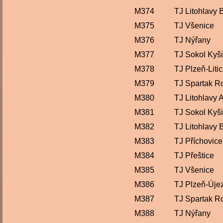
M374
TJ Litohlavy 
M375
TJ Všenice
M376
TJ Nýřany
M377
TJ Sokol Kyš
M378
TJ Plzeň-Liti
M379
TJ Spartak R
M380
TJ Litohlavy 
M381
TJ Sokol Kyš
M382
TJ Litohlavy 
M383
TJ Příchovice
M384
TJ Přeštice
M385
TJ Všenice
M386
TJ Plzeň-Úje
M387
TJ Spartak R
M388
TJ Nýřany