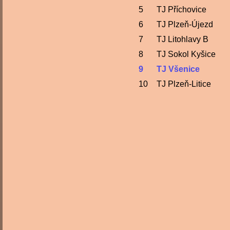
5
TJ Příchovice
6
TJ Plzeň-Újezd
7
TJ Litohlavy B
8
TJ Sokol Kyšice
9
TJ Všenice
10
TJ Plzeň-Litice